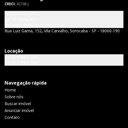
CRECI:
42768-J
(15) 99806-8113
(15) 99806-8113
contato@mundohouse.com.br
Rua Luiz Gama, 152, Vila Carvalho, Sorocaba - SP - 18060-190
Locação
(15) 97602-7295
(15) 97602-7295
Navegação rápida
Home
Sobre nós
Buscar imóvel
Anunciar imóvel
Contato