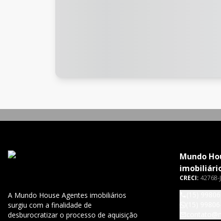
Mundo Ho
imobiliári
CRECI:
42768-J
(15) 9980
A Mundo House Agentes imobiliários
(15) 99806
surgiu com a finalidade de
contato@
desburocratizar o processo de aquisição