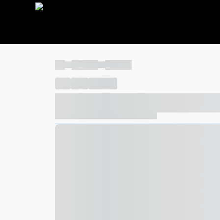
----
----- -----
----- -----
----
-----
---- ------
----- ----- -- ------ ---- ---- -- ---
----- ----- -- ------ ----- ----- -- ------