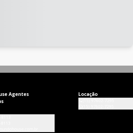
use Agentes
Locação
(15) 97602-7295
os
(15) 97602-7295
6-8113
-8113
mundohouse.com.br