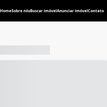
Home
Sobre nós
Buscar imóvel
Anunciar imóvel
Contato
-- ----- ----- --- ------