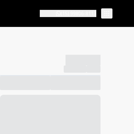
(15) 99806-8113
-------------
Compartilhar
Favorito