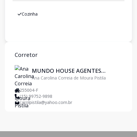
Cozinha
Corretor
MUNDO HOUSE AGENTES
Ana Carolina Correia de Moura Pistila
IMOBILIÁRIOS
255004-F
(15) 99752-9898
carolpistila@yahoo.com.br