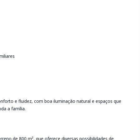
iliares
forto e fluidez, com boa iluminação natural e espaços que
a a família.
erreno de 800 m², que oferece diversas possibilidades de