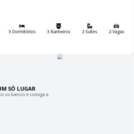
3
Dormitório
s
3
Banheiro
s
2
Suíte
s
2
Vaga
s
UM SÓ LUGAR
s os bancos e consiga a