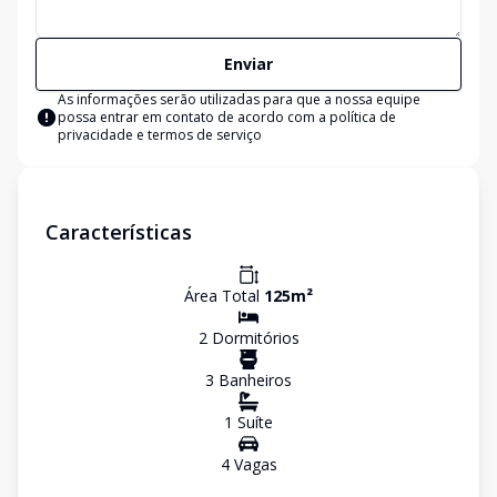
Enviar
As informações serão utilizadas para que a nossa equipe
possa entrar em contato de acordo com a
política de
privacidade e termos de serviço
Características
Área Total
125
m²
2
Dormitório
s
3
Banheiro
s
1
Suíte
4
Vaga
s