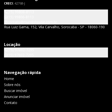
CRECI:
42768-J
(15) 99806-8113
(15) 99806-8113
contato@mundohouse.com.br
Rua Luiz Gama, 152, Vila Carvalho, Sorocaba - SP - 18060-190
Locação
(15) 97602-7295
(15) 97602-7295
Navegação rápida
Home
Sobre nós
Buscar imóvel
Anunciar imóvel
Contato