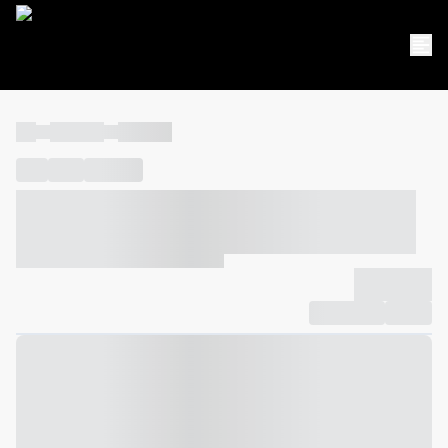
----
----- -----
----- -----
----
-----
---- ------
----- ----- -- ------ ---- ---- -- ----- ----- -----
--- ------
----- ----- -- ------ ----- ----- -- ------
-------------
Compartilhar
Favorito