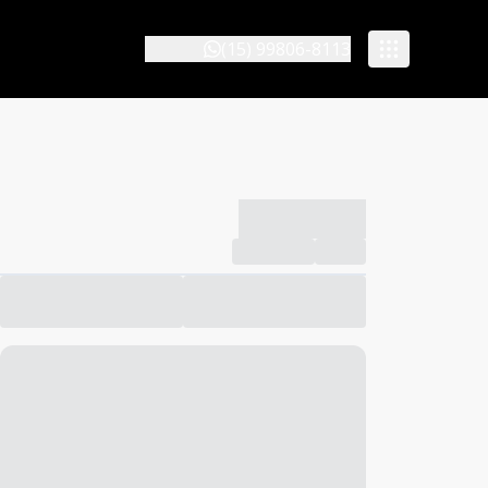
(15) 99806-8113
-------------
Compartilhar
Favorito