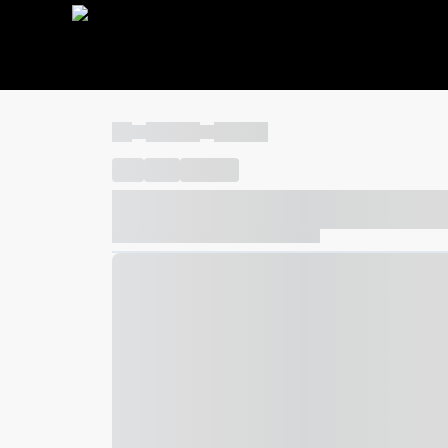
----
----- -----
----- -----
----
-----
---- ------
----- ----- -- ------ ---- ---- -- ---
----- ----- -- ------ ----- ----- -- ------