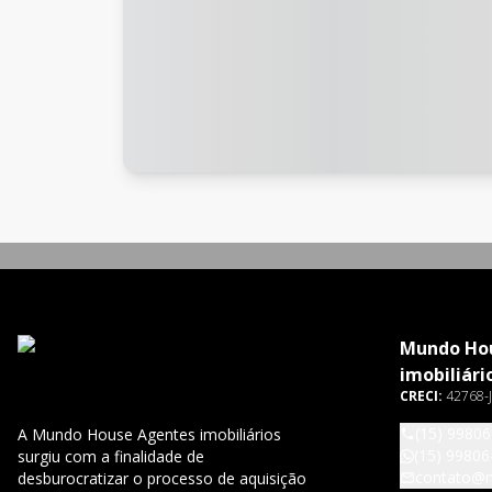
Mundo Ho
imobiliári
CRECI:
42768-J
(15) 9980
A Mundo House Agentes imobiliários
(15) 99806
surgiu com a finalidade de
contato@
desburocratizar o processo de aquisição