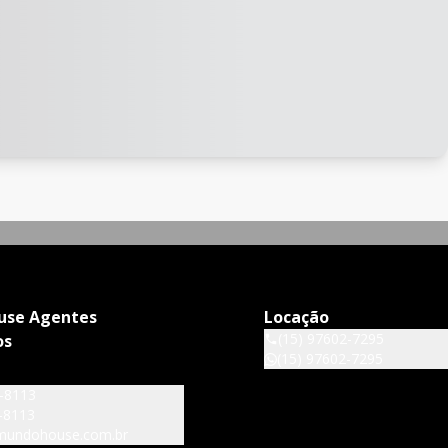
use Agentes
Locação
(15) 97602-7295
os
(15) 97602-7295
6-8113
-8113
mundohouse.com.br