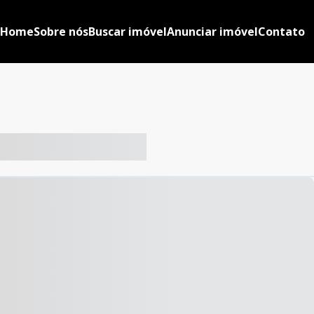
Home
Sobre nós
Buscar imóvel
Anunciar imóvel
Contato
-- ----- ----- --- ------