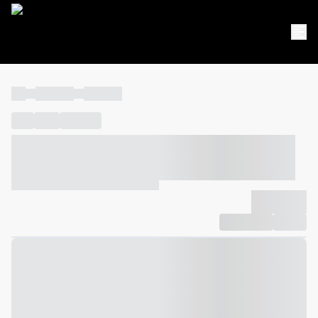
----
----- -----
----- -----
----
-----
---- ------
----- ----- -- ------ ---- ---- -- ----- ----- -----
--- ------
----- ----- -- ------ ----- ----- -- ------
-------------
Compartilhar
Favorito