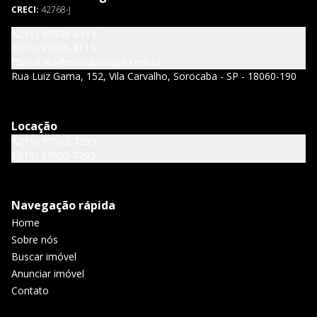
CRECI:
42768-J
(15) 99806-8113
(15) 99806-8113
contato@mundohouse.com.br
Rua Luiz Gama, 152, Vila Carvalho, Sorocaba - SP - 18060-190
Locação
(15) 97602-7295
(15) 97602-7295
Navegação rápida
Home
Sobre nós
Buscar imóvel
Anunciar imóvel
Contato